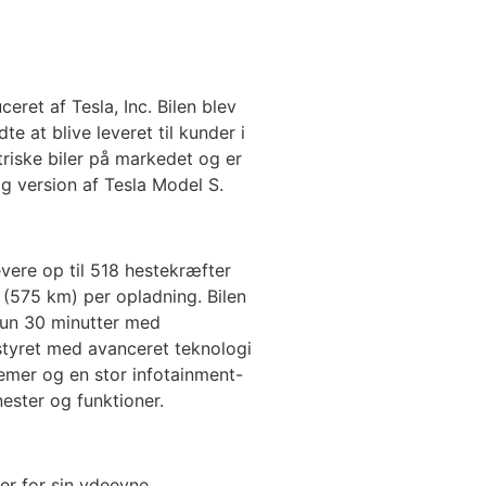
eret af Tesla, Inc. Bilen blev
e at blive leveret til kunder i
riske biler på markedet og er
g version af Tesla Model S.
evere op til 518 hestekræfter
 (575 km) per opladning. Bilen
kun 30 minutter med
styret med avanceret teknologi
mer og en stor infotainment-
ester og funktioner.
r for sin ydeevne,