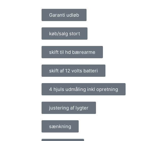
Garanti udløb
køb/salg stort
skift til hd bærearme
skift af 12 volts batteri
4 hjuls udmåling inkl opretning
justering af lygter
sænkning