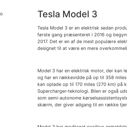
Tesla Model 3
Tesla Model 3 er en elektrisk sedan produc
første gang præsenteret i 2016 og begyndt
2017. Det er en af de mest populære elekt
designet til at være en mere overkommeli
Model 3 har en elektrisk motor, der kan l
og har en rækkevidde på op til 358 miles
kan oplade op til 170 miles (270 km) på 
Supercharger-teknologi. Bilen er også ud
som semi-autonome kørselsassistentsyste
skærm, der giver adgang til en række tjen
Model 3 har modtaget positive anmeldelse