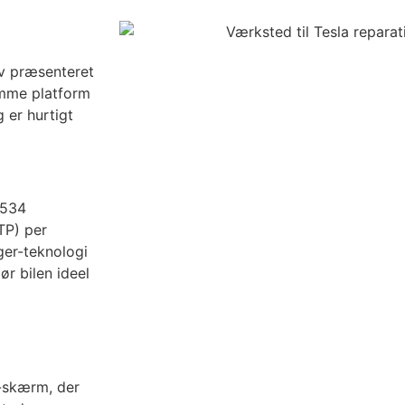
ev præsenteret
amme platform
 er hurtigt
 534
TP) per
ger-teknologi
ør bilen ideel
t-skærm, der