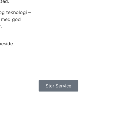
sted.
og teknologi –
UV med god
.
meside.
Stor Service